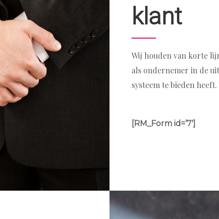
klant
Wij houden van korte lij
als ondernemer in de ui
systeem te bieden heeft.
[RM_Form id=’7′]