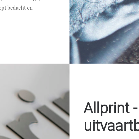
ept bedacht en
Allprint 
uitvaart