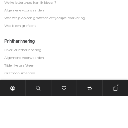
Welke lettertypes kan ik kiezen?
Algemene voorwaarden
Wat zet je op een grafsteen of tijdelijke markering
Wat is een grafzerk
Printherinnering
Over Printherinnering
Algemene voorwaarden
Tijdelijke grafsteen
Grafmonumenten
Interieur
0
Grafmarkering
Tijdens de uitvaart
Persoonlijk Account
Mijn account